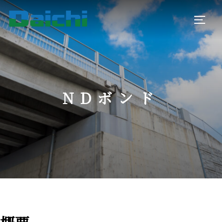
コ
ン
サイド
テ
ン
ツ
へ
ス
NDボンド
キ
ッ
プ