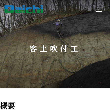
コ
ン
サイド
テ
ン
ツ
へ
ス
客土吹付工
キ
ッ
プ
概要